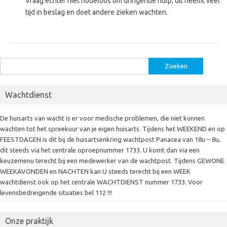
Vraag echter niet nodeloos om dringende hulp, dit neemt veel
tijd in beslag en doet andere zieken wachten.
Zoeken
naar:
Wachtdienst
De huisarts van wacht is er voor medische problemen, die niet kunnen
wachten tot het spreekuur van je eigen huisarts. Tijdens het WEEKEND en op
FEESTDAGEN is dit bij de huisartsenkring wachtpost Panacea van 18u – 8u,
dit steeds via het centrale oproepnummer 1733. U komt dan via een
keuzemenu terecht bij een medewerker van de wachtpost. Tijdens GEWONE
WEEKAVONDEN en NACHTEN kan U steeds terecht bij een WEEK
wachtdienst ook op het centrale WACHTDIENST nummer 1733. Voor
levensbedreigende situaties bel 112 !!!
Onze praktijk