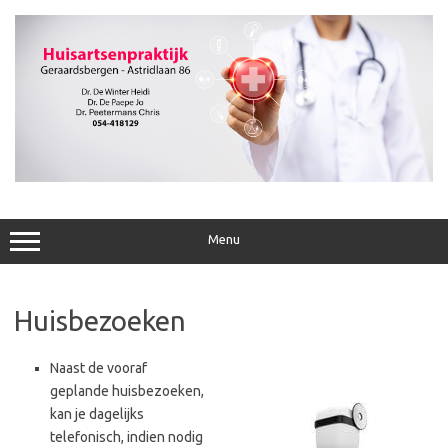
Ga
naar
de
inhoud
Menu
Huisbezoeken
Naast de vooraf
geplande huisbezoeken,
kan je dagelijks
telefonisch, indien nodig