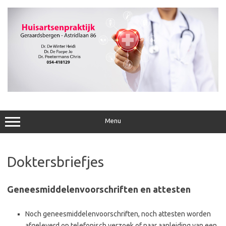
Ga
naar
de
inhoud
Menu
Doktersbriefjes
Geneesmiddelenvoorschriften en attesten
Noch geneesmiddelenvoorschriften, noch attesten worden
afgeleverd op telefonisch verzoek of naar aanleiding van een