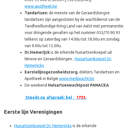
www.apotheek.be
Tandartsen:
de meeste van de Geraardsbergse
tandartsen zijn aangesloten bij de wachtdienst van de
Tandheelkundige Kring Land van Aalst met permanentie
voor dringende gevallen op het nummer 053/70 90 95
telkens op zaterdag van 14.00u tot 18.00u en zondag
van 9.00u tot 12.00u.
Dr.Hemerijck
is de erkende huisartsenkoepel uit
Ninove en Geraardsbergen.
Huisartsenkoepel Dr.
Hemerijckx
Eerstelijnsgezonheidszorg
, dokters Tandartsen en
Apotheek in België
www.mediwacht.be
De weekend
Huisartsenwachtpost PANACEA
Steeds na afspraak: bel
1733
.
Eerste lijn Verenigingen
Huisartsenkoepel Dr. Hemerijckx
is de erkende