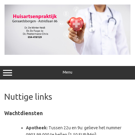
Ga
naar
de
inhoud
Menu
Nuttige links
Wachtdiensten
Apotheek:
Tussen 22u en 9u: gelieve het nummer
0903 99 000 te bellen [1,50 EUR/Min]: